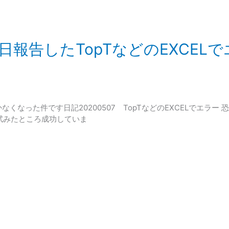
 先日報告したTopTなどのEXCE
かなくなった件です日記20200507 TopTなどのEXCELでエラ
を試みたところ成功していま