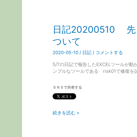
日
リ
報
ー
告
ス
し
し
日記20200510
た
ま
TopT
し
ついて
な
た
ど
2020-05-10
/
日記
/
コメントする
の
EXCEL
5/7の日記で報告したEXCELツールが動
で
ンプルなツールである risk01で修復
エ
ラ
ー
ＳＮＳで共有する
の
続
報
日
続きを読む »
～
記
EXCEL
20200510
の
最