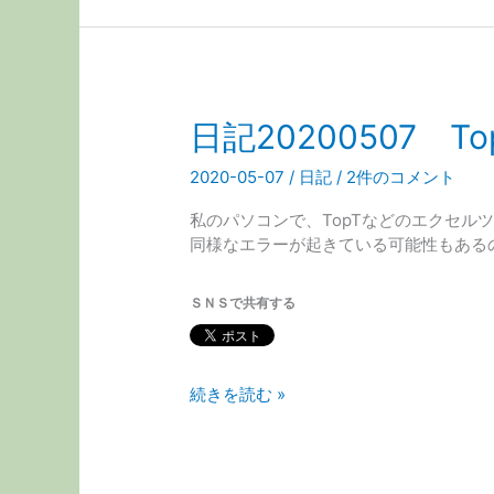
先
新
日
バ
報
ー
告
ジ
し
ョ
日記20200507 T
た
ン
TopT
で
2020-05-07
/
日記
/
2件のコメント
な
解
ど
決
私のパソコンで、TopTなどのエクセ
の
さ
同様なエラーが起きている可能性もあるの
EXCEL
れ
で
て
エ
ＳＮＳで共有する
い
ラ
ま
ー
す
の
日
続きを読む »
対
記
応
20200507
方
TopT
法
な
に