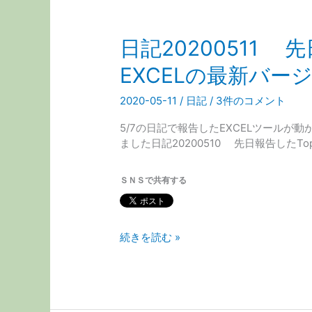
プ
シ
日記20200511 
ョ
ン
EXCELの最新バ
取
引
2020-05-11
/
日記
/
3件のコメント
ツ
ー
5/7の日記で報告したEXCELツールが動か
ル
ました日記20200510 先日報告したTo
TopT_01
の
最
ＳＮＳで共有する
新
バ
ー
日
続きを読む »
ジ
記
ョ
20200511
ン
を
先
リ