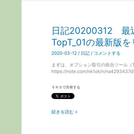
シ
ョ
ン
取
日記2020031
引
ツ
TopT_01の最新版
ー
ル
2020-03-12
/
日記
/
コメントする
TopT_01
の
まずは、オプション取引の統合ツール（T
最
https://note.com/nk1ok/n/na4
新
版
を
ＳＮＳで共有する
リ
リ
ー
日
続きを読む »
ス
記
20200312
最