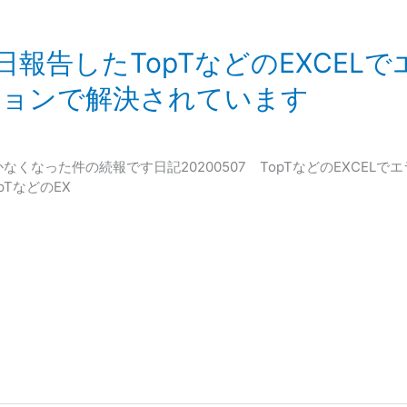
先日報告したTopTなどのEXCEL
ージョンで解決されています
なくなった件の続報です日記20200507 TopTなどのEXCELでエ
pTなどのEX