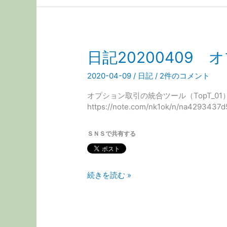
ど
つ
の
い
EXCEL
て
で
日記20200409
エ
ラ
2020-04-09
/
日記
/
2件のコメント
ー
オプション取引の統合ツール（TopT_
https://note.com/nk1ok/n/na
ＳＮＳで共有する
日
続きを読む »
記
20200409
オ
プ