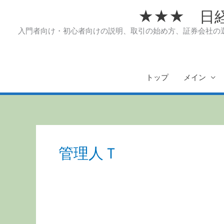
内
★★★ 日
容
を
入門者向け・初心者向けの説明、取引の始め方、証券会社の選
ス
キ
ッ
プ
トップ
メイン
管理人Ｔ