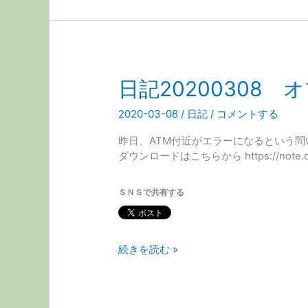
近
の
取
引
に
日記20200308
つ
い
2020-03-08
/
日記
/
コメントする
て
＆
昨日、ATM付近がエラーになるという
オ
ダウンロードはこちらから https://note.co
プ
シ
ョ
ＳＮＳで共有する
ン
取
引
日
続きを読む »
ツ
記
ー
20200308
ル
オ
TopT_01