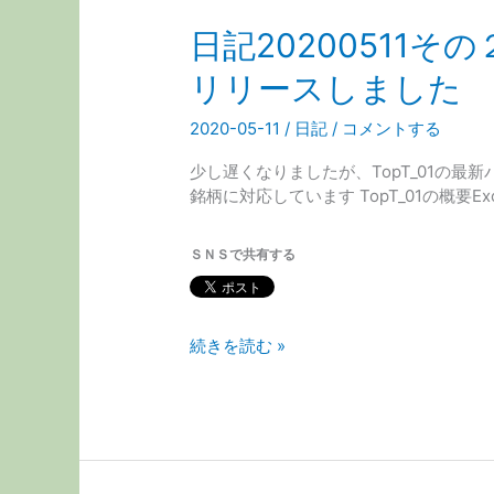
日記20200511そ
リリースしました
2020-05-11
/
日記
/
コメントする
少し遅くなりましたが、TopT_01の最新
銘柄に対応しています TopT_01の概要Ex
ＳＮＳで共有する
日
続きを読む »
記
20200511
そ
の
２
オ