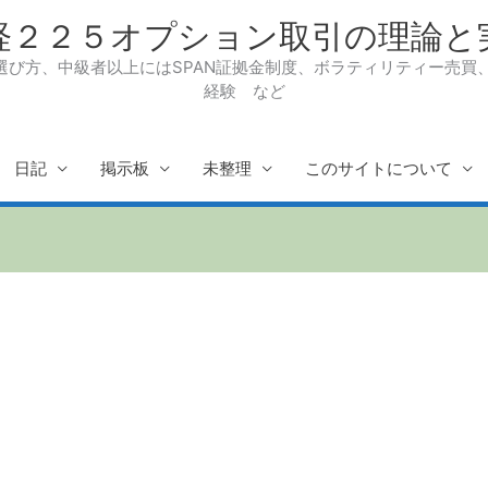
経２２５オプション取引の理論と
び方、中級者以上にはSPAN証拠金制度、ボラティリティー売買、R
経験 など
日記
掲示板
未整理
このサイトについて