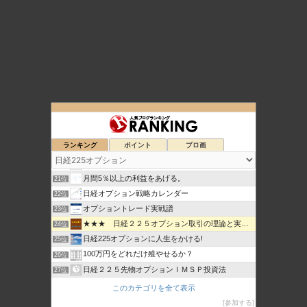
日経225オプション取引必勝法-投資戦略で悠々自適生活ブログ
17位
日経２２５オプションで 毎日お小遣い儲けようーけんいち
18位
ランキング
ポイント
ブロ画
mitsurublog
19位
元田舎薬剤師の日経先物・オプショントレード生活
20位
月間5％以上の利益をあげる。
21位
日経オプション戦略カレンダー
22位
オプショントレード実戦譜
23位
★★★ 日経２２５オプション取引の理論と実践 ★★★
24位
日経225オプションに人生をかける!
25位
100万円をどれだけ殖やせるか？
26位
日経２２５先物オプションＩＭＳＰ投資法
27位
セミプロ投資日記
28位
このカテゴリを全て表示
日経225オプション取引 投資ブログ
29位
参加する