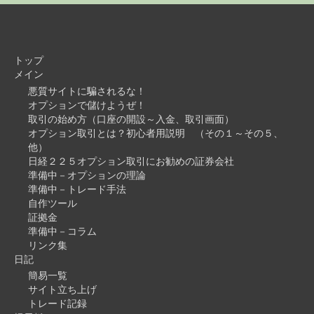
トップ
メイン
悪質サイトに騙されるな！
オプションで儲けようぜ！
取引の始め方（口座の開設～入金、取引画面）
オプション取引とは？初心者用説明 （その１～その５、
他）
日経２２５オプション取引にお勧めの証券会社
準備中－オプションの理論
準備中－トレード手法
自作ツール
証拠金
準備中－コラム
リンク集
日記
簡易一覧
サイト立ち上げ
トレード記録