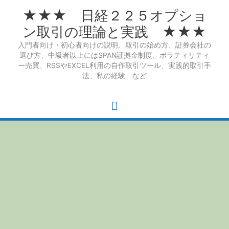
内
★★★ 日経２２５オプショ
容
を
ン取引の理論と実践 ★★★
ス
入門者向け・初心者向けの説明、取引の始め方、証券会社の
キ
選び方、中級者以上にはSPAN証拠金制度、ボラティリティ
ッ
ー売買、RSSやEXCEL利用の自作取引ツール、実践的取引手
プ
法、私の経験 など
メ
イ
ン
メ
ニ
ュ