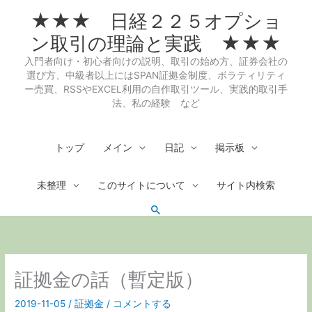
内
★★★ 日経２２５オプショ
容
を
ン取引の理論と実践 ★★★
ス
入門者向け・初心者向けの説明、取引の始め方、証券会社の
キ
選び方、中級者以上にはSPAN証拠金制度、ボラティリティ
ッ
ー売買、RSSやEXCEL利用の自作取引ツール、実践的取引手
プ
法、私の経験 など
トップ
メイン
日記
掲示板
未整理
このサイトについて
サイト内検索
検
索
証拠金の話（暫定版）
2019-11-05
/
証拠金
/
コメントする