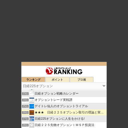
元田舎薬剤師の日経先物・オプショントレード生活
19位
日経225オプション取引必勝法-投資戦略で悠々自適生活ブログ
20位
ランキング
ポイント
ブロ画
100万円をどれだけ殖やせるか？
21位
日経２２５オプションで 毎日お小遣い儲けようーけんいち
22位
日経オプション戦略カレンダー
23位
オプショントレード実戦譜
24位
デイトレ仙人のオプショントライアル
25位
★★★ 日経２２５オプション取引の理論と実践 ★★★
26位
日経225オプションに人生をかける!
27位
日経２２５先物オプションＩＭＳＰ投資法
28位