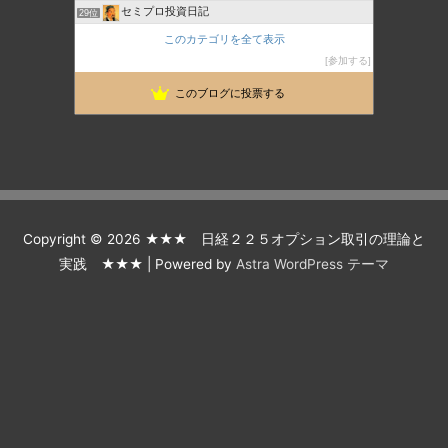
セミプロ投資日記
29位
日経225オプション取引 投資ブログ
30位
このカテゴリを全て表示
なんちゃってヘッジファンド
31位
参加する
225先物とオプションで生きていけるのか？
32位
このブログに投票する
テクニカルアナリストによる実践トレード
33位
Copyright © 2026
★★★ 日経２２５オプション取引の理論と
実践 ★★★
| Powered by
Astra WordPress テーマ