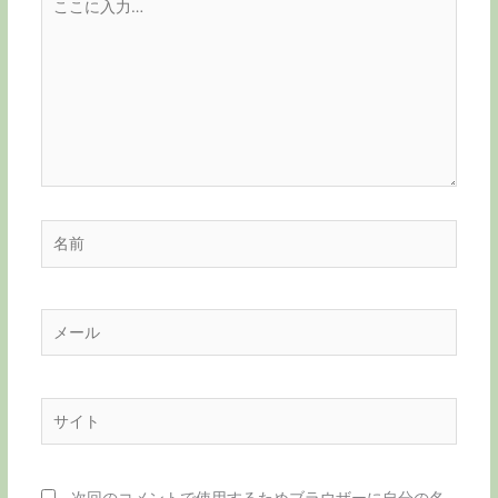
こ
に
入
力…
名
前
メ
ー
ル
サ
イ
ト
次回のコメントで使用するためブラウザーに自分の名