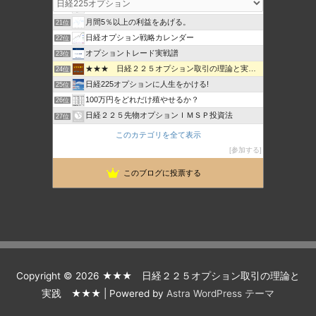
mitsurublog
20位
月間5％以上の利益をあげる。
21位
日経オプション戦略カレンダー
22位
オプショントレード実戦譜
23位
★★★ 日経２２５オプション取引の理論と実践 ★★★
24位
日経225オプションに人生をかける!
25位
100万円をどれだけ殖やせるか？
26位
日経２２５先物オプションＩＭＳＰ投資法
27位
セミプロ投資日記
28位
このカテゴリを全て表示
日経225オプション取引 投資ブログ
29位
参加する
なんちゃってヘッジファンド
30位
このブログに投票する
225先物とオプションで生きていけるのか？
31位
Copyright © 2026
★★★ 日経２２５オプション取引の理論と
実践 ★★★
| Powered by
Astra WordPress テーマ