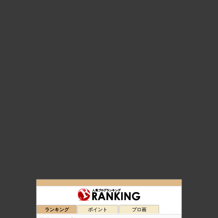
日経225オプション取引ブログ
17位
日経225オプション取引必勝法-投資戦略で悠々自適生活ブログ
18位
ランキング
ポイント
ブロ画
元田舎薬剤師の日経先物・オプショントレード生活
19位