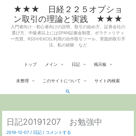
内
★★★ 日経２２５オプショ
容
を
ン取引の理論と実践 ★★★
ス
入門者向け・初心者向けの説明、取引の始め方、証券会社の
キ
選び方、中級者以上にはSPAN証拠金制度、ボラティリティ
ッ
ー売買、RSSやEXCEL利用の自作取引ツール、実践的取引手
プ
法、私の経験 など
トップ
メイン
日記
掲示板
未整理
このサイトについて
サイト内検索
検
索
日記20191207 お勉強中
2019-12-07
/
日記
/
コメントする