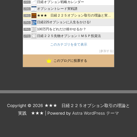
日経オプション戦略カレンダー
22位
オプショントレード実戦譜
23位
★★★ 日経２２５オプション取引の理論と実践 ★★★
24位
日経225オプションに人生をかける!
25位
100万円をどれだけ殖やせるか？
26位
日経２２５先物オプションＩＭＳＰ投資法
27位
セミプロ投資日記
28位
このカテゴリを全て表示
日経225オプション取引 投資ブログ
29位
参加する
なんちゃってヘッジファンド
30位
このブログに投票する
225先物とオプションで生きていけるのか？
31位
Copyright © 2026
★★★ 日経２２５オプション取引の理論と
実践 ★★★
| Powered by
Astra WordPress テーマ