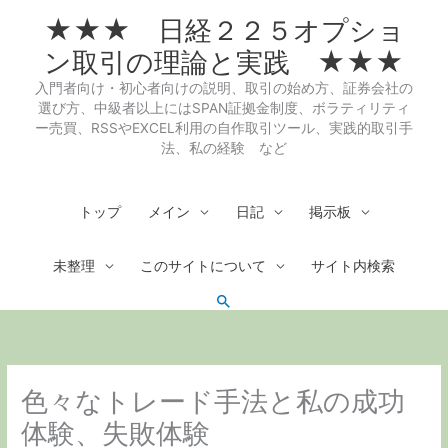
内
★★★ 日経２２５オプショ
容
を
ン取引の理論と実践 ★★★
ス
入門者向け・初心者向けの説明、取引の始め方、証券会社の
キ
選び方、中級者以上にはSPAN証拠金制度、ボラティリティ
ッ
ー売買、RSSやEXCEL利用の自作取引ツール、実践的取引手
プ
法、私の経験 など
トップ
メイン
日記
掲示板
未整理
このサイトについて
サイト内検索
検
索
色々なトレード手法と私の成功
体験、失敗体験