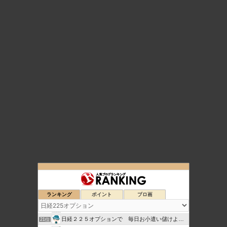
Ｙのマーケットの見方
17位
mitsurublog
18位
ランキング
ポイント
ブロ画
元田舎薬剤師の日経先物・オプショントレード生活
19位
月間5％以上の利益をあげる。
20位
日経２２５オプションで 毎日お小遣い儲けようーけんいち
21位