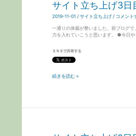
サイト立ち上げ3日
2019-11-01
/
サイト立ち上げ
/
コメント
一通りの体裁が整いました。前ブログで
力を入れていこうと思います。 ●今日やっ
ＳＮＳで共有する
サ
続きを読む »
イ
ト
立
ち
上
げ
3
日
目