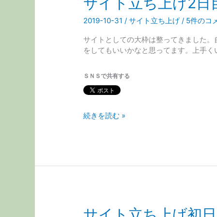
サイト立ち上げ2日
2019-10-31
/
サイト立ち上げ
/
5件のコ
サイトとしての大枠は整ってきました。
をしてもいいかなと思ってます。上手く
ＳＮＳで共有する
サ
続きを読む »
イ
ト
立
ち
上
げ
2
日
サイト立ち上げ初日
目