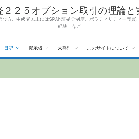
経２２５オプション取引の理論と
び方、中級者以上にはSPAN証拠金制度、ボラティリティー売買、R
経験 など
日記
掲示板
未整理
このサイトについて