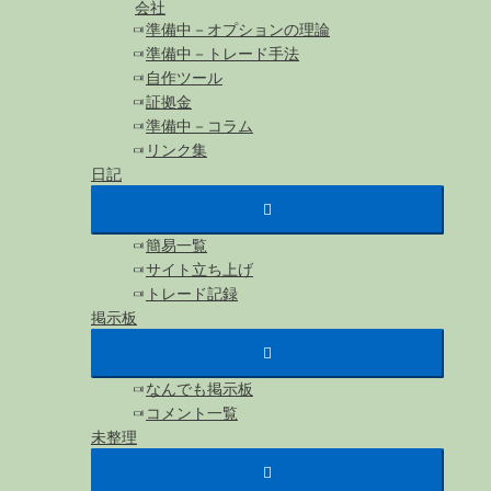
会社
準備中－オプションの理論
準備中－トレード手法
自作ツール
証拠金
準備中－コラム
リンク集
日記
簡易一覧
サイト立ち上げ
トレード記録
掲示板
なんでも掲示板
コメント一覧
未整理