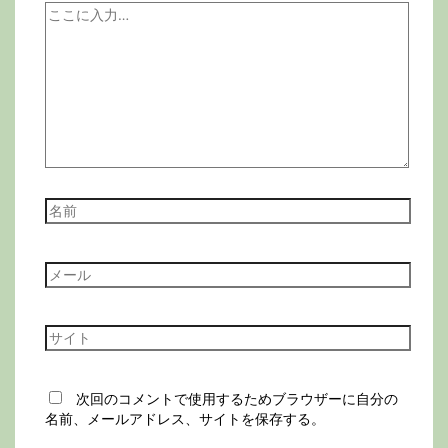
こ
こ
に
入
力…
名
前
メ
ー
ル
サ
イ
ト
次回のコメントで使用するためブラウザーに自分の
名前、メールアドレス、サイトを保存する。