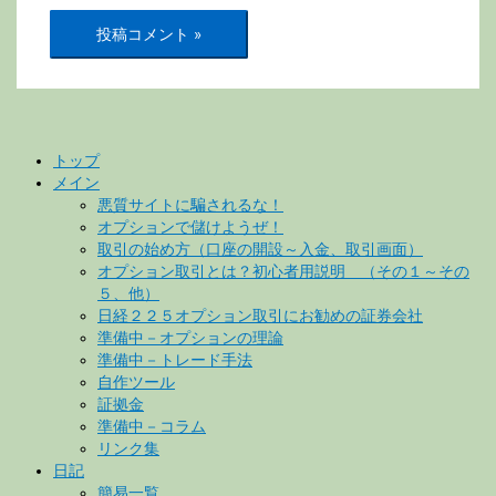
トップ
メイン
悪質サイトに騙されるな！
オプションで儲けようぜ！
取引の始め方（口座の開設～入金、取引画面）
オプション取引とは？初心者用説明 （その１～その
５、他）
日経２２５オプション取引にお勧めの証券会社
準備中－オプションの理論
準備中－トレード手法
自作ツール
証拠金
準備中－コラム
リンク集
日記
簡易一覧