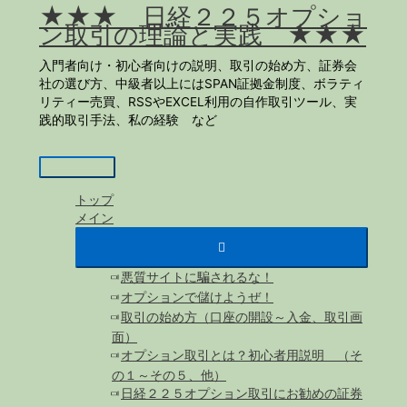
★★★ 日経２２５オプショ
内
ン取引の理論と実践 ★★★
容
を
入門者向け・初心者向けの説明、取引の始め方、証券会
ス
社の選び方、中級者以上にはSPAN証拠金制度、ボラティ
キ
リティー売買、RSSやEXCEL利用の自作取引ツール、実
ッ
践的取引手法、私の経験 など
プ
メ
イ
トップ
ン
メイン
メ
ニ
ュ
悪質サイトに騙されるな！
ー
オプションで儲けようぜ！
取引の始め方（口座の開設～入金、取引画
面）
オプション取引とは？初心者用説明 （そ
の１～その５、他）
日経２２５オプション取引にお勧めの証券