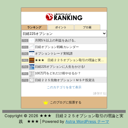
日経225オプション取引必勝法-投資戦略で悠々自適生活ブログ
17位
日経２２５オプションで 毎日お小遣い儲けようーけんいち
18位
mitsurublog
ランキング
ポイント
ブロ画
19位
元田舎薬剤師の日経先物・オプショントレード生活
20位
月間5％以上の利益をあげる。
21位
日経オプション戦略カレンダー
22位
オプショントレード実戦譜
23位
★★★ 日経２２５オプション取引の理論と実践 ★★★
24位
日経225オプションに人生をかける!
25位
100万円をどれだけ殖やせるか？
26位
日経２２５先物オプションＩＭＳＰ投資法
27位
セミプロ投資日記
このカテゴリを全て表示
28位
日経225オプション取引 投資ブログ
参加する
29位
なんちゃってヘッジファンド
30位
このブログに投票する
225先物とオプションで生きていけるのか？
31位
Copyright © 2026
★★★ 日経２２５オプション取引の理論と実
践 ★★★
| Powered by
Astra WordPress テーマ