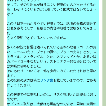
そして、その引用元が解りにくい解説のものだったりするか
ら、わかりにくいものが氾濫していく図式ではないでしょう
か？
この「日本一わかりやすい解説」では、説明の骨格の部分で
は他を参考にせず、私独自の内容や順番で説明をしてみまし
た。
うまく説明できているといいのですが…
多くの解説で普通は述べられている基本の取引（コールの買
い、コールの売り、プットの買い、プットの売り）とか、ス
トラドル、ストラングル、とか、スプレッドとか、あるいは
カバードコールなどという、ストラテジー的な部分について
は大幅に省略しました。
そのあたりについては、他を参考にみていただければと思い
ます。
この投稿の次の投稿に
リンク集
も載せていますので、ご参考
にしてください。
この解説で特に重視したのは、リスク管理とか証拠金に関し
てです。
オプション取引は、大儲けも可能なのですが、同時に大損の